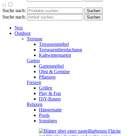
: :
Suche nach:
Suche nach:
Neu
Outdoor
Terrasse
Terrassenmöbel
Terrassenüberdachung
Kaltwintergarten
Garten
Gartenmöbel
Obst & Gemüse
Pflanzen
Freizeit
Grillen
Play & Fun
DiY-Bauen
Relaxen
Hängematte
Pools
Sonstiges