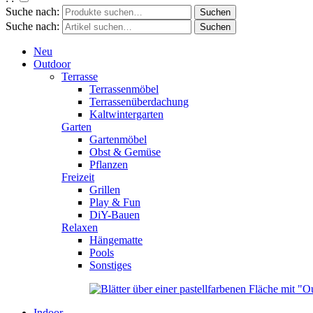
Suche nach:
Suche nach:
Neu
Outdoor
Terrasse
Terrassenmöbel
Terrassenüberdachung
Kaltwintergarten
Garten
Gartenmöbel
Obst & Gemüse
Pflanzen
Freizeit
Grillen
Play & Fun
DiY-Bauen
Relaxen
Hängematte
Pools
Sonstiges
Indoor