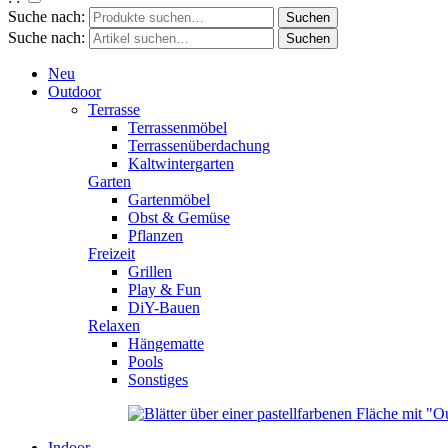
Suche nach:
Suche nach:
Neu
Outdoor
Terrasse
Terrassenmöbel
Terrassenüberdachung
Kaltwintergarten
Garten
Gartenmöbel
Obst & Gemüse
Pflanzen
Freizeit
Grillen
Play & Fun
DiY-Bauen
Relaxen
Hängematte
Pools
Sonstiges
Indoor