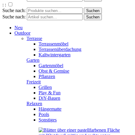
: :
Suche nach:
Suche nach:
Neu
Outdoor
Terrasse
Terrassenmöbel
Terrassenüberdachung
Kaltwintergarten
Garten
Gartenmöbel
Obst & Gemüse
Pflanzen
Freizeit
Grillen
Play & Fun
DiY-Bauen
Relaxen
Hängematte
Pools
Sonstiges