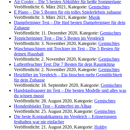
Air Cooler – Die 5 besten Abkühler für heiße Sommertage
Veröffentlicht: 6. März 2021, Kategorie:
Gemischtes
E Piano – Die 5 Besten für ein tolles Spielerlebnis zuhause
Veröffentlicht: 3. März 2021, Kategorie:
Musik
Dampfreiniger Test – Die fünf besten Dampfreiniger für dein
Zuhause
Veröffentlicht: 11. Dezember 2020, Kategorie:
Gemischtes
Teppichreiniger Test – Die 5 Besten im Vergleich
Veröffentlicht: 3. November 2020, Kategorie:
Gemischtes
Waschmaschinen mit Trockner im Test – Die 5 Besten für
deinen Haushalt
Veröffentlicht: 2. November 2020, Kategorie:
Gemischtes
Luftentfeuchter Test: Die 7 Besten für dein Raumklima
Veröffentlicht: 2. November 2020, Kategorie:
Gemischtes
Heizlüfter im Vergleich – Ein bisschen mehr Gemütlichkeit
für dein Zuhause
Veröffentlicht: 18. September 2020, Kategorie:
Gemischtes
Handstaubsauger im Test – Die besten Modelle und alles was
du wissen musst
Veröffentlicht: 28. August 2020, Kategorie:
Gemischtes
Hemdenbügler Test – Knitterfrei im Alltag
Veröffentlicht: 25. August 2020, Kategorie:
Gemischtes
Die beste Kompaktkamera im Vergleich – Erinnerungen
festhalten war nie einfacher
Veröffentlicht: 21. August 2020, Kategorie:
Hobby