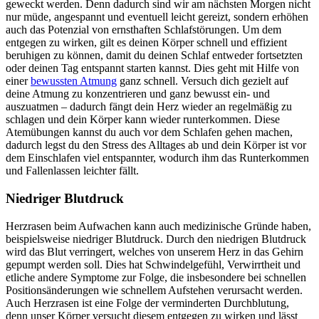
geweckt werden. Denn dadurch sind wir am nächsten Morgen nicht
nur müde, angespannt und eventuell leicht gereizt, sondern erhöhen
auch das Potenzial von ernsthaften Schlafstörungen. Um dem
entgegen zu wirken, gilt es deinen Körper schnell und effizient
beruhigen zu können, damit du deinen Schlaf entweder fortsetzten
oder deinen Tag entspannt starten kannst. Dies geht mit Hilfe von
einer
bewussten Atmung
ganz schnell. Versuch dich gezielt auf
deine Atmung zu konzentrieren und ganz bewusst ein- und
auszuatmen – dadurch fängt dein Herz wieder an regelmäßig zu
schlagen und dein Körper kann wieder runterkommen. Diese
Atemübungen kannst du auch vor dem Schlafen gehen machen,
dadurch legst du den Stress des Alltages ab und dein Körper ist vor
dem Einschlafen viel entspannter, wodurch ihm das Runterkommen
und Fallenlassen leichter fällt.
Niedriger Blutdruck
Herzrasen beim Aufwachen kann auch medizinische Gründe haben,
beispielsweise niedriger Blutdruck. Durch den niedrigen Blutdruck
wird das Blut verringert, welches von unserem Herz in das Gehirn
gepumpt werden soll. Dies hat Schwindelgefühl, Verwirrtheit und
etliche andere Symptome zur Folge, die insbesondere bei schnellen
Positionsänderungen wie schnellem Aufstehen verursacht werden.
Auch Herzrasen ist eine Folge der verminderten Durchblutung,
denn unser Körper versucht diesem entgegen zu wirken und lässt