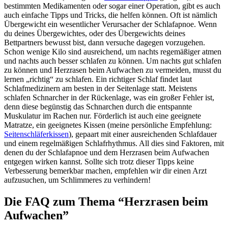
bestimmten Medikamenten oder sogar einer Operation, gibt es auch
auch einfache Tipps und Tricks, die helfen können. Oft ist nämlich
Übergewicht ein wesentlicher Verursacher der Schlafapnoe. Wenn
du deines Übergewichtes, oder des Übergewichts deines
Bettpartners bewusst bist, dann versuche dagegen vorzugehen.
Schon wenige Kilo sind ausreichend, um nachts regemäßiger atmen
und nachts auch besser schlafen zu können. Um nachts gut schlafen
zu können und Herzrasen beim Aufwachen zu vermeiden, musst du
lernen „richtig“ zu schlafen. Ein richtiger Schlaf findet laut
Schlafmedizinern am besten in der Seitenlage statt. Meistens
schlafen Schnarcher in der Rückenlage, was ein großer Fehler ist,
denn diese begünstig das Schnarchen durch die entspannte
Muskulatur im Rachen nur. Förderlich ist auch eine geeignete
Matratze, ein geeignetes Kissen (meine persönliche Empfehlung:
Seitenschläferkissen
), gepaart mit einer ausreichenden Schlafdauer
und einem regelmäßigen Schlafrhythmus. All dies sind Faktoren, mit
denen du der Schlafapnoe und dem Herzrasen beim Aufwachen
entgegen wirken kannst. Sollte sich trotz dieser Tipps keine
Verbesserung bemerkbar machen, empfehlen wir dir einen Arzt
aufzusuchen, um Schlimmeres zu verhindern!
Die FAQ zum Thema “Herzrasen beim
Aufwachen”