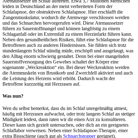
Atemaussetzer im Schlaf auftreten. Etwa 3,7 Millionen Menschen
leiden in Deutschland an der meist verbreiteten Form der
Schlafapnoe, der obstruktiven Schlafapnoe. Hier erschlafft die
Zungenmuskulatur, wodurch die Atemwege verschlossen werden
und das Schnarchen hervorgerufen wird. Diese Atemaussetzer
führen zu Sauerstoffmangel und können langfristig zu einem
Schlaganfall oder im Extremfall zu einem Herzinfarkt führen kann.
Neben den gesundheitlichen Risiken, führt eine Schlafapnoe für die
Betroffenen auch zu anderen Hindernissen. Sie fühlen sich trotz
stundenlangem Schlaf ständig müde, erschöpft und ausgelaugt, was
den Alltag enorm schwierig gestaltet. Denn bei einer mangelnden
Sauerstoffversorgung des Gewebes schaltet der Körper eine
sogenannte „Weckreaktion“ ein. Bei dieser Weckreaktion werden
die Atemmuskeln von Brustkorb und Zwerchfell aktiviert und auch
die Leistung des Herzens wird erhöht. Dadurch wacht der
Betroffene kurzzeitig mit Herzrasen auf.
Was nun?
Wen du selbst bemerkst, dass du im Schlaf unregelmäßig atmest,
häufig mit Herzrasen aufwachst, oder trotz langem Schlaf an stetiger
Müdigkeit leidest, dann raten wir dir einen Arzt zu konsultieren.
Dieser kann sich gezielt untersuchen, oder dich an ein geeignetes
Schlaflabor verweisen. Neben einer Schlafapnoe-Therapie, einer
extra Bissschiene (auch gut als
Schnarchstopper
geeignet),