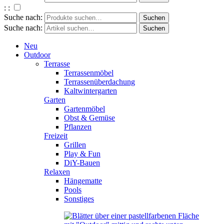
: :
Suche nach:
Suche nach:
Neu
Outdoor
Terrasse
Terrassenmöbel
Terrassenüberdachung
Kaltwintergarten
Garten
Gartenmöbel
Obst & Gemüse
Pflanzen
Freizeit
Grillen
Play & Fun
DiY-Bauen
Relaxen
Hängematte
Pools
Sonstiges