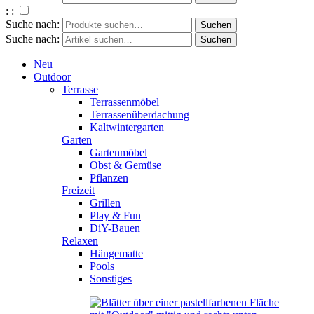
: :
Suche nach:
Suche nach:
Neu
Outdoor
Terrasse
Terrassenmöbel
Terrassenüberdachung
Kaltwintergarten
Garten
Gartenmöbel
Obst & Gemüse
Pflanzen
Freizeit
Grillen
Play & Fun
DiY-Bauen
Relaxen
Hängematte
Pools
Sonstiges