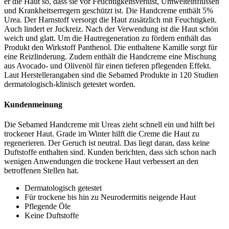
er die Haut so, dass sie vor Feuchtigkeitsverlust, Umwelteinflüssen
und Krankheitserregern geschützt ist. Die Handcreme enthält 5%
Urea. Der Harnstoff versorgt die Haut zusätzlich mit Feuchtigkeit.
Auch lindert er Juckreiz. Nach der Verwendung ist die Haut schön
weich und glatt. Um die Hautregeneration zu fördern enthält das
Produkt den Wirkstoff Panthenol. Die enthaltene Kamille sorgt für
eine Reizlinderung. Zudem enthält die Handcreme eine Mischung
aus Avocado- und Olivenöl für einen tieferen pflegenden Effekt.
Laut Herstellerangaben sind die Sebamed Produkte in 120 Studien
dermatologisch-klinisch getestet worden.
Kundenmeinung
Die Sebamed Handcreme mit Ureas zieht schnell ein und hilft bei
trockener Haut. Grade im Winter hilft die Creme die Haut zu
regenerieren. Der Geruch ist neutral. Das liegt daran, dass keine
Duftstoffe enthalten sind. Kunden berichten, dass sich schon nach
wenigen Anwendungen die trockene Haut verbessert an den
betroffenen Stellen hat.
Dermatologisch getestet
Für trockene bis hin zu Neurodermitis neigende Haut
Pflegende Öle
Keine Duftstoffe