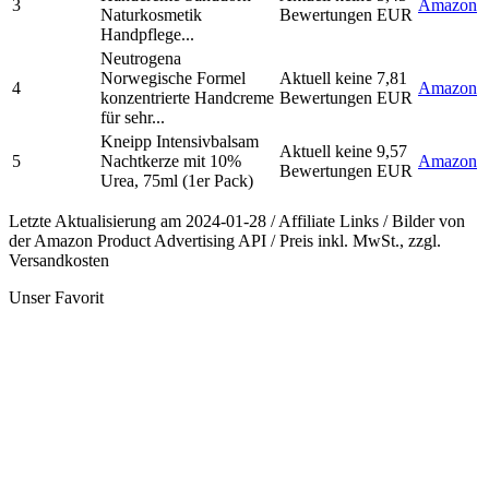
3
Amazon
Naturkosmetik
Bewertungen
EUR
Handpflege...
Neutrogena
Norwegische Formel
Aktuell keine
7,81
4
Amazon
konzentrierte Handcreme
Bewertungen
EUR
für sehr...
Kneipp Intensivbalsam
Aktuell keine
9,57
5
Nachtkerze mit 10%
Amazon
Bewertungen
EUR
Urea, 75ml (1er Pack)
Letzte Aktualisierung am 2024-01-28 / Affiliate Links / Bilder von
der Amazon Product Advertising API / Preis inkl. MwSt., zzgl.
Versandkosten
Unser Favorit