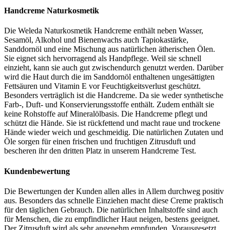
Handcreme Naturkosmetik
Die Weleda Naturkosmetik Handcreme enthält neben Wasser,
Sesamöl, Alkohol und Bienenwachs auch Tapiokastärke,
Sanddornöl und eine Mischung aus natürlichen ätherischen Ölen.
Sie eignet sich hervorragend als Handpflege. Weil sie schnell
einzieht, kann sie auch gut zwischendurch genutzt werden. Darüber
wird die Haut durch die im Sanddornöl enthaltenen ungesättigten
Fettsäuren und Vitamin E vor Feuchtigkeitsverlust geschützt.
Besonders verträglich ist die Handcreme. Da sie weder synthetische
Farb-, Duft- und Konservierungsstoffe enthält. Zudem enthält sie
keine Rohstoffe auf Mineralölbasis. Die Handcreme pflegt und
schützt die Hände. Sie ist rückfettend und macht raue und trockene
Hände wieder weich und geschmeidig. Die natürlichen Zutaten und
Öle sorgen für einen frischen und fruchtigen Zitrusduft und
bescheren ihr den dritten Platz in unserem Handcreme Test.
Kundenbewertung
Die Bewertungen der Kunden allen alles in Allem durchweg positiv
aus. Besonders das schnelle Einziehen macht diese Creme praktisch
für den täglichen Gebrauch. Die natürlichen Inhaltstoffe sind auch
für Menschen, die zu empfindlicher Haut neigen, bestens geeignet.
Der Zitrusduft wird als sehr angenehm empfunden. Vorausgesetzt