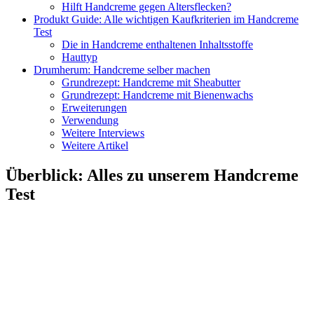
Hilft Handcreme gegen Altersflecken?
Produkt Guide: Alle wichtigen Kaufkriterien im Handcreme
Test
Die in Handcreme enthaltenen Inhaltsstoffe
Hauttyp
Drumherum: Handcreme selber machen
Grundrezept: Handcreme mit Sheabutter
Grundrezept: Handcreme mit Bienenwachs
Erweiterungen
Verwendung
Weitere Interviews
Weitere Artikel
Überblick
:
Alles zu unserem Handcreme
Test