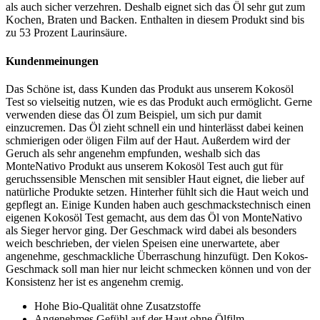
als auch sicher verzehren. Deshalb eignet sich das Öl sehr gut zum
Kochen, Braten und Backen. Enthalten in diesem Produkt sind bis
zu 53 Prozent Laurinsäure.
Kundenmeinungen
Das Schöne ist, dass Kunden das Produkt aus unserem Kokosöl
Test so vielseitig nutzen, wie es das Produkt auch ermöglicht. Gerne
verwenden diese das Öl zum Beispiel, um sich pur damit
einzucremen. Das Öl zieht schnell ein und hinterlässt dabei keinen
schmierigen oder öligen Film auf der Haut. Außerdem wird der
Geruch als sehr angenehm empfunden, weshalb sich das
MonteNativo Produkt aus unserem Kokosöl Test auch gut für
geruchssensible Menschen mit sensibler Haut eignet, die lieber auf
natürliche Produkte setzen. Hinterher fühlt sich die Haut weich und
gepflegt an. Einige Kunden haben auch geschmackstechnisch einen
eigenen Kokosöl Test gemacht, aus dem das Öl von MonteNativo
als Sieger hervor ging. Der Geschmack wird dabei als besonders
weich beschrieben, der vielen Speisen eine unerwartete, aber
angenehme, geschmackliche Überraschung hinzufügt. Den Kokos-
Geschmack soll man hier nur leicht schmecken können und von der
Konsistenz her ist es angenehm cremig.
Hohe Bio-Qualität ohne Zusatzstoffe
Angenehmes Gefühl auf der Haut ohne Ölfilm