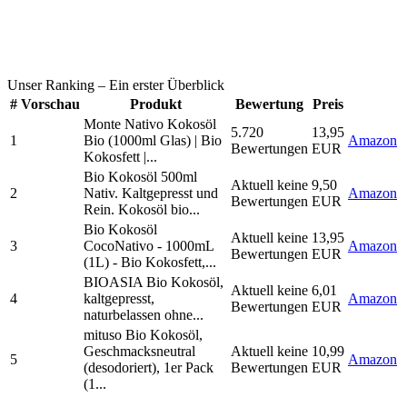
Unser Ranking
– Ein erster Überblick
#
Vorschau
Produkt
Bewertung
Preis
Monte Nativo Kokosöl
5.720
13,95
1
Bio (1000ml Glas) | Bio
Amazon
Bewertungen
EUR
Kokosfett |...
Bio Kokosöl 500ml
Aktuell keine
9,50
2
Nativ. Kaltgepresst und
Amazon
Bewertungen
EUR
Rein. Kokosöl bio...
Bio Kokosöl
Aktuell keine
13,95
3
CocoNativo - 1000mL
Amazon
Bewertungen
EUR
(1L) - Bio Kokosfett,...
BIOASIA Bio Kokosöl,
Aktuell keine
6,01
4
kaltgepresst,
Amazon
Bewertungen
EUR
naturbelassen ohne...
mituso Bio Kokosöl,
Geschmacksneutral
Aktuell keine
10,99
5
Amazon
(desodoriert), 1er Pack
Bewertungen
EUR
(1...