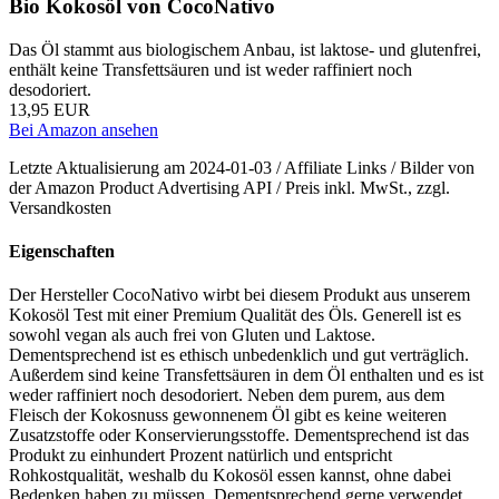
Bio Kokosöl von CocoNativo
Das Öl stammt aus biologischem Anbau, ist laktose- und glutenfrei,
enthält keine Transfettsäuren und ist weder raffiniert noch
desodoriert.
13,95 EUR
Bei Amazon ansehen
Letzte Aktualisierung am 2024-01-03 / Affiliate Links / Bilder von
der Amazon Product Advertising API / Preis inkl. MwSt., zzgl.
Versandkosten
Eigenschaften
Der Hersteller CocoNativo wirbt bei diesem Produkt aus unserem
Kokosöl Test mit einer Premium Qualität des Öls. Generell ist es
sowohl vegan als auch frei von Gluten und Laktose.
Dementsprechend ist es ethisch unbedenklich und gut verträglich.
Außerdem sind keine Transfettsäuren in dem Öl enthalten und es ist
weder raffiniert noch desodoriert. Neben dem purem, aus dem
Fleisch der Kokosnuss gewonnenem Öl gibt es keine weiteren
Zusatzstoffe oder Konservierungsstoffe. Dementsprechend ist das
Produkt zu einhundert Prozent natürlich und entspricht
Rohkostqualität, weshalb du Kokosöl essen kannst, ohne dabei
Bedenken haben zu müssen. Dementsprechend gerne verwendet