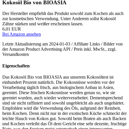
Kokosöl Bio von BIOASIA
Der Hersteller empfiehlt das Produkt sowohl zum Kochen als auch
zur kosmetischen Verwendung. Unter Anderem sollst Kokosöl
Zähne stärken und weißer erscheinen lassen.
6,01 EUR
Bei Amazon ansehen
Letzte Aktualisierung am 2024-01-03 / Affiliate Links / Bilder von
der Amazon Product Advertising API / Preis inkl. MwSt., zzgl.
Versandkosten
Eigenschaften
Das Kokosöl Bio von BIOASIA aus unserem Kokosöltest ist
einhundert Prozent natürlich. Die Kokosnüsse werden vor der
Verarbeitung täglich frisch, aus biologischem Anbau in Asien,
geerntet. Diese frischen Kokosnüsse werden genau so, wie sie
geerntet wurden, auch wieder weiterverarbeitet. Dementsprechend
sind sie nicht raffiniert und sowohl ungebleicht als auch ungehärtet.
Empfohlen wird die Verwendung des Öls, aufgrund der Reinheit,
beim Kochen. Denn nicht nur in der exotischen Küche schmeckt der
leichte Hauch von Kokos gut. Sowohl beim Braten als auch Backen
und Kochen verleiht das Öl dem Gericht eine sehr dezente, fruchtige
Note, was den Speisen meist automatisch einen interessanten,