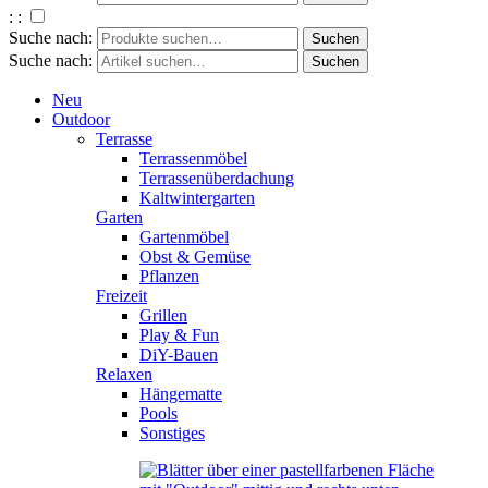
: :
Suche nach:
Suche nach:
Neu
Outdoor
Terrasse
Terrassenmöbel
Terrassenüberdachung
Kaltwintergarten
Garten
Gartenmöbel
Obst & Gemüse
Pflanzen
Freizeit
Grillen
Play & Fun
DiY-Bauen
Relaxen
Hängematte
Pools
Sonstiges