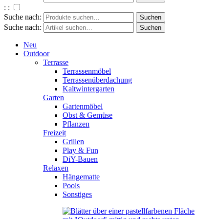
: :
Suche nach:
Suche nach:
Neu
Outdoor
Terrasse
Terrassenmöbel
Terrassenüberdachung
Kaltwintergarten
Garten
Gartenmöbel
Obst & Gemüse
Pflanzen
Freizeit
Grillen
Play & Fun
DiY-Bauen
Relaxen
Hängematte
Pools
Sonstiges