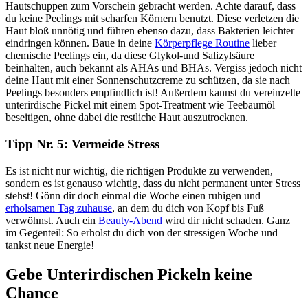
Hautschuppen zum Vorschein gebracht werden. Achte darauf, dass
du keine Peelings mit scharfen Körnern benutzt. Diese verletzen die
Haut bloß unnötig und führen ebenso dazu, dass Bakterien leichter
eindringen können. Baue in deine
Körperpflege Routine
lieber
chemische Peelings ein, da diese Glykol-und Salizylsäure
beinhalten, auch bekannt als AHAs und BHAs. Vergiss jedoch nicht
deine Haut mit einer Sonnenschutzcreme zu schützen, da sie nach
Peelings besonders empfindlich ist! Außerdem kannst du vereinzelte
unterirdische Pickel mit einem Spot-Treatment wie Teebaumöl
beseitigen, ohne dabei die restliche Haut auszutrocknen.
Tipp Nr. 5: Vermeide Stress
Es ist nicht nur wichtig, die richtigen Produkte zu verwenden,
sondern es ist genauso wichtig, dass du nicht permanent unter Stress
stehst! Gönn dir doch einmal die Woche einen ruhigen und
erholsamen Tag zuhause
, an dem du dich von Kopf bis Fuß
verwöhnst. Auch ein
Beauty-Abend
wird dir nicht schaden. Ganz
im Gegenteil: So erholst du dich von der stressigen Woche und
tankst neue Energie!
Gebe Unterirdischen Pickeln keine
Chance