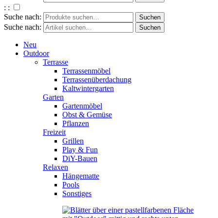
: :
Suche nach:
Suche nach:
Neu
Outdoor
Terrasse
Terrassenmöbel
Terrassenüberdachung
Kaltwintergarten
Garten
Gartenmöbel
Obst & Gemüse
Pflanzen
Freizeit
Grillen
Play & Fun
DiY-Bauen
Relaxen
Hängematte
Pools
Sonstiges