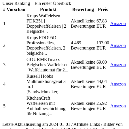
Unser Ranking
– Ein erster Überblick
#
Vorschau
Produkt
Bewertung
Preis
Krups Waffeleisen
FDK251 |
Aktuell keine
67,83
1
Amazon
Doppelwaffeleisen | 2
Bewertungen
EUR
Belgische...
Krups FDD95D
Professionelles,
4.469
193,00
2
Amazon
Doppelwaffeleisen, 2
Bewertungen
EUR
belgische...
GOURMETmaxx
Aktuell keine
69,00
3
Belgisches Waffeleisen
Amazon
Bewertungen
EUR
| Waffelautomat für 2...
Russell Hobbs
Multifunktionsgerät 3-
Aktuell keine
44,04
4
Amazon
in-1
Bewertungen
EUR
[Sandwichmaker,...
KitchenCraft
Waffeleisen mit
Aktuell keine
25,92
5
Amazon
Antihaftbeschichtung,
Bewertungen
EUR
für Nutzung...
Letzte Aktualisierung am 2024-01-01 / Affiliate Links / Bilder von