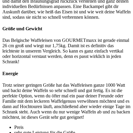
und damit den Bräunungsgrad ruckzuck verstellen und ganz deinen
individuellen Bedürfnissen anpassen. Eine Backampel gibt dir
Auskunft darüber, wie heiß das Eisen ist und wie weit deine Waffeln
sind, sodass sie nicht so schnell verbrennen können.
Größe und Gewicht
Das Belgische Waffeleisen von GOURMETmaxx ist gerade einmal
26 cm groß und wiegt nur 1,75kg. Damit ist es definitiv das
leichteste in unserem Vergleich. So kann es ganz einfach vertikal
oder horizontal verstaut werden, denn es passt wirklich in jeden
Schrank!
Energie
Trotz seiner geringen Größe hat das Waffeleisen ganze 1000 Watt
und backt deine Waffeln so sehr schnell und gut fertig. Es ist die
perfekte Option, wenn du öfter mal ein paar deiner Freunde oder
Familie mit dem leckeren Waffelgenuss verwöhnen möchtest und es
dann auf Hochtouren läuft, anschließend aber wieder einige Tage im
Schrank steht. Auch wenn du nur wenige Waffeln ab und zu backen
möchtest, ist dieses Gerät sehr gut geeignet!
Preis
sehr gute Leistung für die Größe