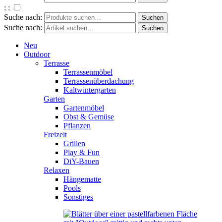
: :
Suche nach:
Suche nach:
Neu
Outdoor
Terrasse
Terrassenmöbel
Terrassenüberdachung
Kaltwintergarten
Garten
Gartenmöbel
Obst & Gemüse
Pflanzen
Freizeit
Grillen
Play & Fun
DiY-Bauen
Relaxen
Hängematte
Pools
Sonstiges