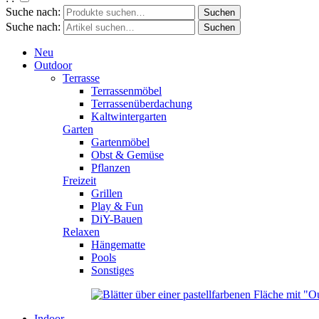
Suche nach:
Suche nach:
Neu
Outdoor
Terrasse
Terrassenmöbel
Terrassenüberdachung
Kaltwintergarten
Garten
Gartenmöbel
Obst & Gemüse
Pflanzen
Freizeit
Grillen
Play & Fun
DiY-Bauen
Relaxen
Hängematte
Pools
Sonstiges
Indoor