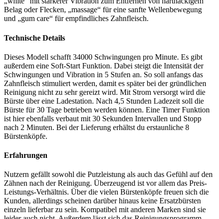
„white“ mit stärkerer Vibration zum Entfernen von hartnäckigem
Belag oder Flecken, „massage“ für eine sanfte Wellenbewegung
und „gum care“ für empfindliches Zahnfleisch.
Technische Details
Dieses Modell schafft 34000 Schwingungen pro Minute. Es gibt
außerdem eine Soft-Start Funktion. Dabei steigt die Intensität der
Schwingungen und Vibration in 5 Stufen an. So soll anfangs das
Zahnfleisch stimuliert werden, damit es später bei der gründlichen
Reinigung nicht zu sehr gereizt wird. Mit Strom versorgt wird die
Bürste über eine Ladestation. Nach 4,5 Stunden Ladezeit soll die
Bürste für 30 Tage betrieben werden können. Eine Timer Funktion
ist hier ebenfalls verbaut mit 30 Sekunden Intervallen und Stopp
nach 2 Minuten. Bei der Lieferung erhältst du erstaunliche 8
Bürstenköpfe.
Erfahrungen
Nutzern gefällt sowohl die Putzleistung als auch das Gefühl auf den
Zähnen nach der Reinigung. Überzeugend ist vor allem das Preis-
Leistungs-Verhältnis. Über die vielen Bürstenköpfe freuen sich die
Kunden, allerdings scheinen darüber hinaus keine Ersatzbürsten
einzeln lieferbar zu sein. Kompatibel mit anderen Marken sind sie
leider auch nicht. Außerdem lässt sich das Reinigungsprogramm