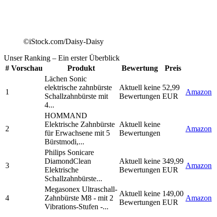
©iStock.com/Daisy-Daisy
Unser Ranking
– Ein erster Überblick
#
Vorschau
Produkt
Bewertung
Preis
Lächen Sonic
elektrische zahnbürste
Aktuell keine
52,99
1
Amazon
Schallzahnbürste mit
Bewertungen
EUR
4...
HOMMAND
Elektrische Zahnbürste
Aktuell keine
2
Amazon
für Erwachsene mit 5
Bewertungen
Bürstmodi,...
Philips Sonicare
DiamondClean
Aktuell keine
349,99
3
Amazon
Elektrische
Bewertungen
EUR
Schallzahnbürste...
Megasonex Ultraschall-
Aktuell keine
149,00
4
Zahnbürste M8 - mit 2
Amazon
Bewertungen
EUR
Vibrations-Stufen -...