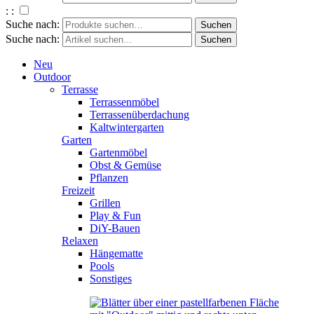
: :
Suche nach:
Suche nach:
Neu
Outdoor
Terrasse
Terrassenmöbel
Terrassenüberdachung
Kaltwintergarten
Garten
Gartenmöbel
Obst & Gemüse
Pflanzen
Freizeit
Grillen
Play & Fun
DiY-Bauen
Relaxen
Hängematte
Pools
Sonstiges