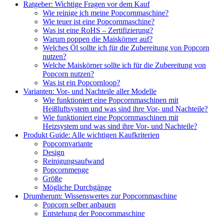
Ratgeber: Wichtige Fragen vor dem Kauf
Wie reinige ich meine Popcornmaschine?
Wie teuer ist eine Popcornmaschine?
Was ist eine RoHS – Zertifizierung?
Warum poppen die Maiskörner auf?
Welches Öl sollte ich für die Zubereitung von Popcorn
nutzen?
Welche Maiskörner sollte ich für die Zubereitung von
Popcorn nutzen?
Was ist ein Popcornloop?
Varianten: Vor- und Nachteile aller Modelle
Wie funktioniert eine Popcornmaschinen mit
Heißluftsystem und was sind ihre Vor- und Nachteile?
Wie funktioniert eine Popcornmaschinen mit
Heizsystem und was sind ihre Vor- und Nachteile?
Produkt Guide: Alle wichtigen Kaufkriterien
Popcornvariante
Design
Reinigungsaufwand
Popcornmenge
Größe
Mögliche Durchgänge
Drumherum: Wissenswertes zur Popcornmaschine
Popcorn selber anbauen
Entstehung der Popcornmaschine