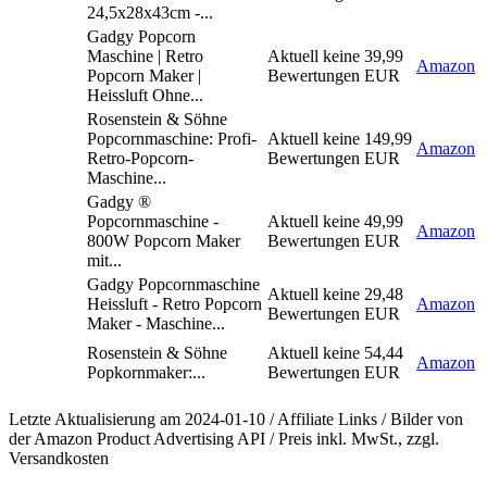
24,5x28x43cm -...
Gadgy Popcorn
Maschine | Retro
Aktuell keine
39,99
Amazon
Popcorn Maker |
Bewertungen
EUR
Heissluft Ohne...
Rosenstein & Söhne
Popcornmaschine: Profi-
Aktuell keine
149,99
Amazon
Retro-Popcorn-
Bewertungen
EUR
Maschine...
Gadgy ®
Popcornmaschine -
Aktuell keine
49,99
Amazon
800W Popcorn Maker
Bewertungen
EUR
mit...
Gadgy Popcornmaschine
Aktuell keine
29,48
Heissluft - Retro Popcorn
Amazon
Bewertungen
EUR
Maker - Maschine...
Rosenstein & Söhne
Aktuell keine
54,44
Amazon
Popkornmaker:...
Bewertungen
EUR
Letzte Aktualisierung am 2024-01-10 / Affiliate Links / Bilder von
der Amazon Product Advertising API / Preis inkl. MwSt., zzgl.
Versandkosten