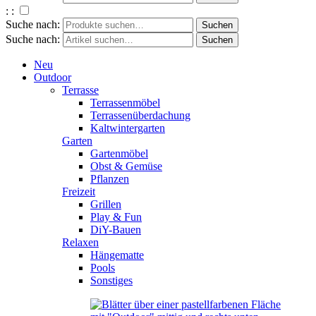
: :
Suche nach:
Suche nach:
Neu
Outdoor
Terrasse
Terrassenmöbel
Terrassenüberdachung
Kaltwintergarten
Garten
Gartenmöbel
Obst & Gemüse
Pflanzen
Freizeit
Grillen
Play & Fun
DiY-Bauen
Relaxen
Hängematte
Pools
Sonstiges