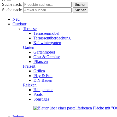
Suche nach:
Suche nach:
Neu
Outdoor
Terrasse
Terrassenmöbel
Terrassenüberdachung
Kaltwintergarten
Garten
Gartenmöbel
Obst & Gemüse
Pflanzen
Freizeit
Grillen
Play & Fun
DiY-Bauen
Relaxen
Hängematte
Pools
Sonstiges
Indoor