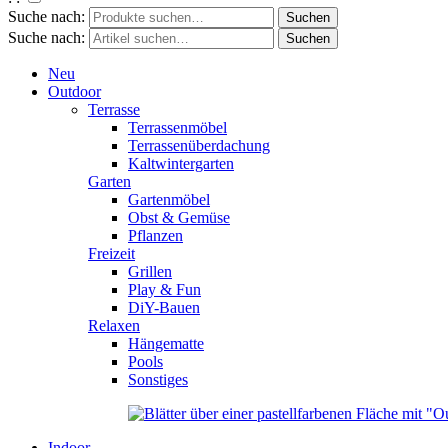
Suche nach:
Suche nach:
Neu
Outdoor
Terrasse
Terrassenmöbel
Terrassenüberdachung
Kaltwintergarten
Garten
Gartenmöbel
Obst & Gemüse
Pflanzen
Freizeit
Grillen
Play & Fun
DiY-Bauen
Relaxen
Hängematte
Pools
Sonstiges
Indoor