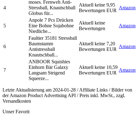
moses. Fernweh Anti-
Aktuell keine
9,95
4
Stressball, Knautschball
Amazon
Bewertungen
EUR
Globus für...
Anpole 7 Pcs Drücken
Aktuell keine
5
Eine Bohne Sojabohne
Amazon
Bewertungen
Niedliche...
Faultier 35181 Stressball
Baumstamm
Aktuell keine
7,20
6
Amazon
Antistressball
Bewertungen
EUR
Knautschball...
ANBOOR Squishies
Einhorn Bär Galaxy
Aktuell keine
10,59
7
Amazon
Langsam Steigend
Bewertungen
EUR
Squeeze...
Letzte Aktualisierung am 2024-01-28 / Affiliate Links / Bilder von
der Amazon Product Advertising API / Preis inkl. MwSt., zzgl.
Versandkosten
Unser Favorit