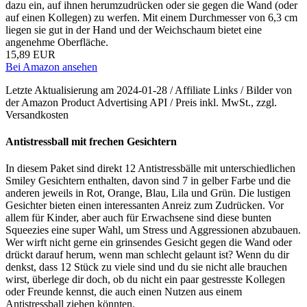
dazu ein, auf ihnen herumzudrücken oder sie gegen die Wand (oder
auf einen Kollegen) zu werfen. Mit einem Durchmesser von 6,3 cm
liegen sie gut in der Hand und der Weichschaum bietet eine
angenehme Oberfläche.
15,89 EUR
Bei Amazon ansehen
Letzte Aktualisierung am 2024-01-28 / Affiliate Links / Bilder von
der Amazon Product Advertising API / Preis inkl. MwSt., zzgl.
Versandkosten
Antistressball mit frechen Gesichtern
In diesem Paket sind direkt 12 Antistressbälle mit unterschiedlichen
Smiley Gesichtern enthalten, davon sind 7 in gelber Farbe und die
anderen jeweils in Rot, Orange, Blau, Lila und Grün. Die lustigen
Gesichter bieten einen interessanten Anreiz zum Zudrücken. Vor
allem für Kinder, aber auch für Erwachsene sind diese bunten
Squeezies eine super Wahl, um Stress und Aggressionen abzubauen.
Wer wirft nicht gerne ein grinsendes Gesicht gegen die Wand oder
drückt darauf herum, wenn man schlecht gelaunt ist? Wenn du dir
denkst, dass 12 Stück zu viele sind und du sie nicht alle brauchen
wirst, überlege dir doch, ob du nicht ein paar gestresste Kollegen
oder Freunde kennst, die auch einen Nutzen aus einem
Antistressball ziehen könnten.