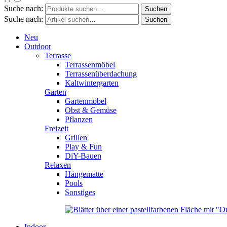
Suche nach:
Suche nach:
Neu
Outdoor
Terrasse
Terrassenmöbel
Terrassenüberdachung
Kaltwintergarten
Garten
Gartenmöbel
Obst & Gemüse
Pflanzen
Freizeit
Grillen
Play & Fun
DiY-Bauen
Relaxen
Hängematte
Pools
Sonstiges
Indoor