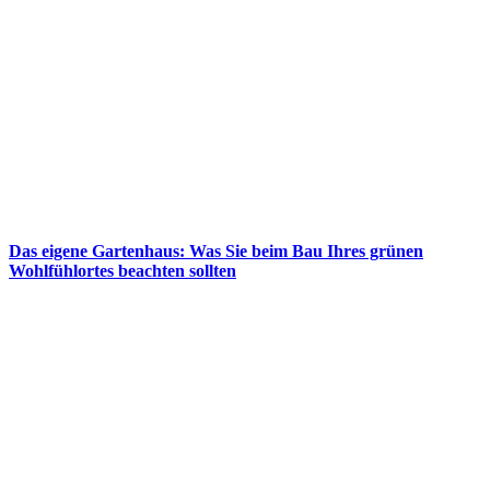
Das eigene Gartenhaus: Was Sie beim Bau Ihres grünen
Wohlfühlortes beachten sollten