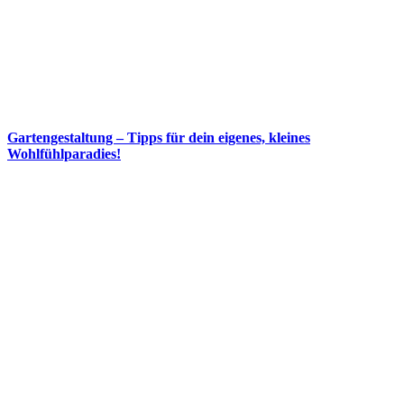
Gartengestaltung – Tipps für dein eigenes, kleines
Wohlfühlparadies!