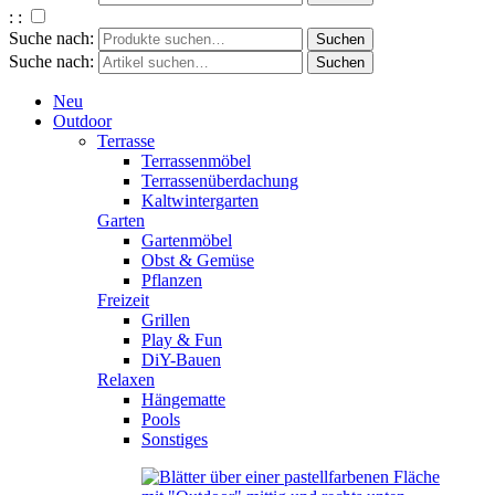
: :
Suche nach:
Suche nach:
Neu
Outdoor
Terrasse
Terrassenmöbel
Terrassenüberdachung
Kaltwintergarten
Garten
Gartenmöbel
Obst & Gemüse
Pflanzen
Freizeit
Grillen
Play & Fun
DiY-Bauen
Relaxen
Hängematte
Pools
Sonstiges