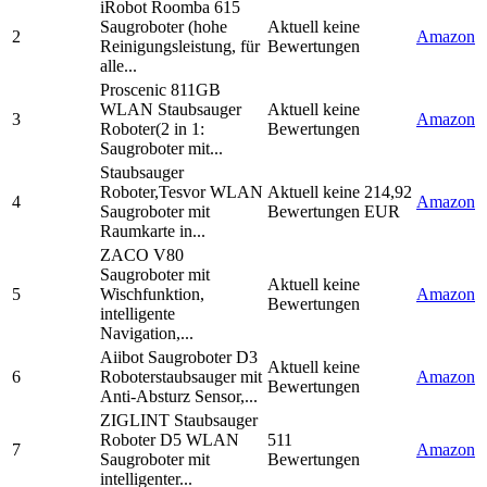
iRobot Roomba 615
Saugroboter (hohe
Aktuell keine
2
Amazon
Reinigungsleistung, für
Bewertungen
alle...
Proscenic 811GB
WLAN Staubsauger
Aktuell keine
3
Amazon
Roboter(2 in 1:
Bewertungen
Saugroboter mit...
Staubsauger
Roboter,Tesvor WLAN
Aktuell keine
214,92
4
Amazon
Saugroboter mit
Bewertungen
EUR
Raumkarte in...
ZACO V80
Saugroboter mit
Aktuell keine
5
Wischfunktion,
Amazon
Bewertungen
intelligente
Navigation,...
Aiibot Saugroboter D3
Aktuell keine
6
Roboterstaubsauger mit
Amazon
Bewertungen
Anti-Absturz Sensor,...
ZIGLINT Staubsauger
Roboter D5 WLAN
511
7
Amazon
Saugroboter mit
Bewertungen
intelligenter...