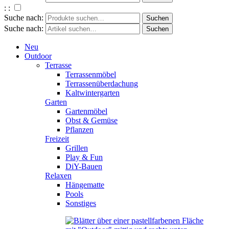
: :
Suche nach:
Suche nach:
Neu
Outdoor
Terrasse
Terrassenmöbel
Terrassenüberdachung
Kaltwintergarten
Garten
Gartenmöbel
Obst & Gemüse
Pflanzen
Freizeit
Grillen
Play & Fun
DiY-Bauen
Relaxen
Hängematte
Pools
Sonstiges