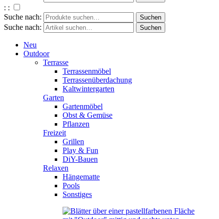
: :
Suche nach:
Suche nach:
Neu
Outdoor
Terrasse
Terrassenmöbel
Terrassenüberdachung
Kaltwintergarten
Garten
Gartenmöbel
Obst & Gemüse
Pflanzen
Freizeit
Grillen
Play & Fun
DiY-Bauen
Relaxen
Hängematte
Pools
Sonstiges