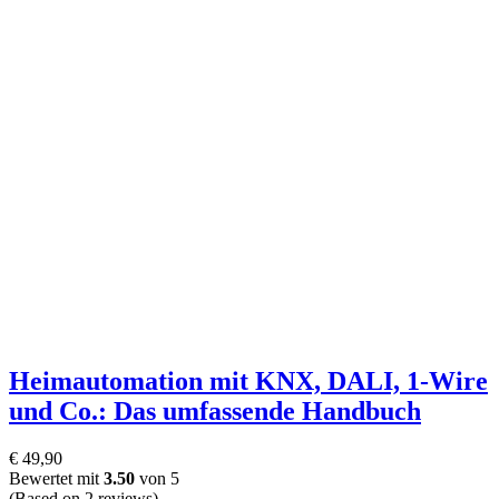
Heimautomation mit KNX, DALI, 1-Wire
und Co.: Das umfassende Handbuch
€
49,90
Bewertet mit
3.50
von 5
(Based on 2 reviews)