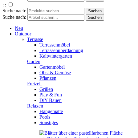
: :
Suche nach:
Suche nach:
Neu
Outdoor
Terrasse
Terrassenmöbel
Terrassenüberdachung
Kaltwintergarten
Garten
Gartenmöbel
Obst & Gemüse
Pflanzen
Freizeit
Grillen
Play & Fun
DiY-Bauen
Relaxen
Hängematte
Pools
Sonstiges