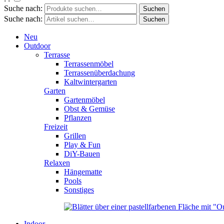
Suche nach:
Suche nach:
Neu
Outdoor
Terrasse
Terrassenmöbel
Terrassenüberdachung
Kaltwintergarten
Garten
Gartenmöbel
Obst & Gemüse
Pflanzen
Freizeit
Grillen
Play & Fun
DiY-Bauen
Relaxen
Hängematte
Pools
Sonstiges
Indoor